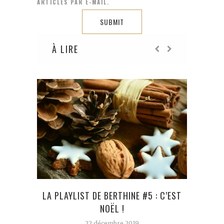
ARTICLES PAR E-MAIL.
À LIRE
LA PLAYLIST DE BERTHINE #5 : C’EST
MOR
NOËL !
MAL
22 décembre 2019