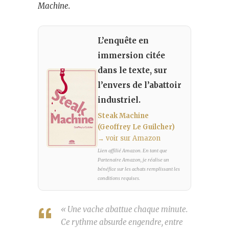
Machine.
L’enquête en
immersion citée
dans le texte, sur
l’envers de l’abattoir
industriel.
Steak Machine
(Geoffrey Le Guilcher)
→ voir sur Amazon
Lien affilié Amazon. En tant que
Partenaire Amazon, je réalise un
bénéfice sur les achats remplissant les
conditions requises.
« Une vache abattue chaque minute.
Ce rythme absurde engendre, entre