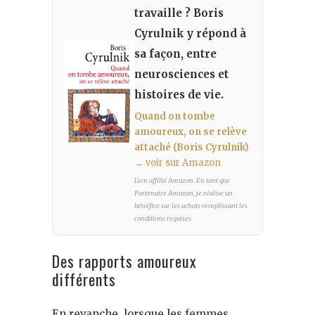
travaille ? Boris
Cyrulnik y répond à
sa façon, entre
neurosciences et
histoires de vie.
Quand on tombe
amoureux, on se relève
attaché (Boris Cyrulnik)
→ voir sur Amazon
Lien affilié Amazon. En tant que
Partenaire Amazon, je réalise un
bénéfice sur les achats remplissant les
conditions requises.
Des rapports amoureux
différents
En revanche, lorsque les femmes