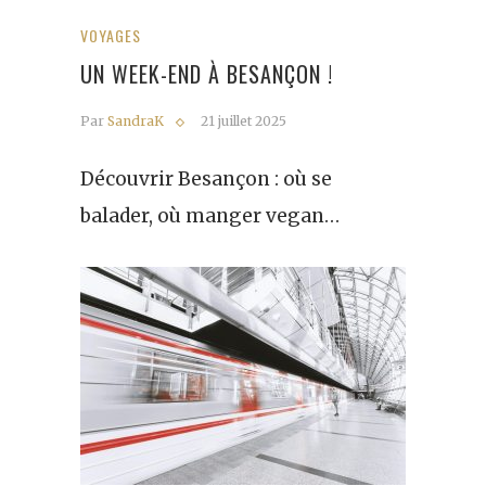
VOYAGES
UN WEEK-END À BESANÇON !
Par
SandraK
21 juillet 2025
Découvrir Besançon : où se
balader, où manger vegan…