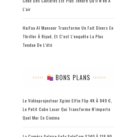
Choc Des Cultures Est Plus Tendre Qu’il N’en A
L’air
Haifaa Al Mansour Transforme Un Fait Divers En
Thriller À Riyad, Et C’est L’enquête La Plus
Tendue De L’été
BONS PLANS
Le Vidéoprojecteur Xgimi Elfin Flip 4K À 849 €,
Le Petit Cube Laser Qui Transforme N’importe
Quel Mur En Cinéma
La Caméra Solaire Eufy SoloCam S340 À 118,90