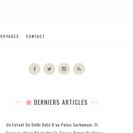
VOYAGES
CONTACT
DERNIERS ARTICLES
Un Enfant De Delhi Doté D’un Palais Surhumain, Et
François-Henri Désérable En Tire Le Roman De Vin Le