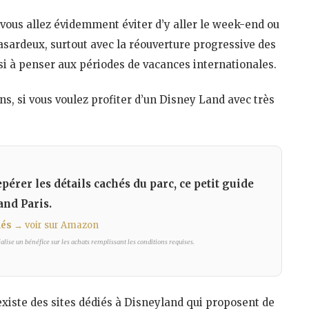
 vous allez évidemment éviter d’y aller le week-end ou
asardeux, surtout avec la réouverture progressive des
ssi à penser aux périodes de vacances internationales.
ns, si vous voulez profiter d’un Disney Land avec très
epérer les détails cachés du parc, ce petit guide
and Paris.
lés
→ voir sur Amazon
lise un bénéfice sur les achats remplissant les conditions requises.
l existe des sites dédiés à Disneyland qui proposent de