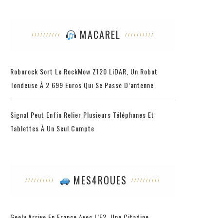
MACAREL
Roborock Sort Le RockMow Z120 LiDAR, Un Robot
Tondeuse À 2 699 Euros Qui Se Passe D’antenne
Signal Peut Enfin Relier Plusieurs Téléphones Et
Tablettes À Un Seul Compte
MES4ROUES
Geely Arrive En France Avec L’E2, Une Citadine