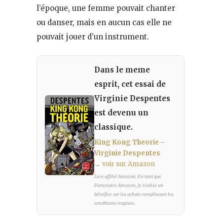
l’époque, une femme pouvait chanter
ou danser, mais en aucun cas elle ne
pouvait jouer d’un instrument.
Dans le meme
esprit, cet essai de
Virginie Despentes
est devenu un
classique.
King Kong Theorie –
Virginie Despentes
→ voir sur Amazon
Lien affilié Amazon. En tant que
Partenaire Amazon, je réalise un
bénéfice sur les achats remplissant les
conditions requises.