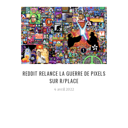
REDDIT RELANCE LA GUERRE DE PIXELS
NIKO
SUR R/PLACE
AU M
BIE
4 avril 2022