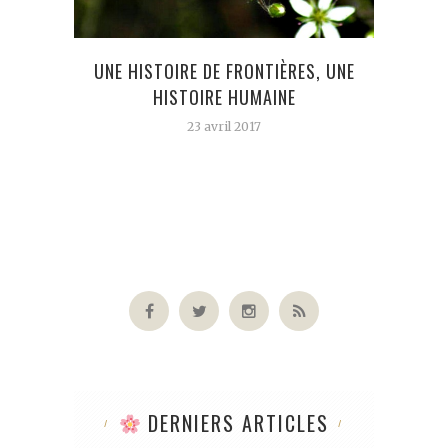
UNE HISTOIRE DE FRONTIÈRES, UNE
LOUIS
HISTOIRE HUMAINE
DANS
ET I
23 avril 2017
DERNIERS ARTICLES