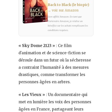
Back to Black (le biopic)
→ voir sur Amazon
Lien affilié Amazon. En tant que
Partenaire Amazon, je réalise un
bénéfice sur les achats remplissant les
conditions requises.
« Sky Dome 2123 »
: Ce film
d’animation et de science-fiction se
déroule dans un futur où la sécheresse
a contraint l’humanité à des mesures
drastiques, comme transformer les
personnes âgées en arbres​.
« Les Vieux »
: Un documentaire qui
met en lumière les voix des personnes
âgées en France, partageant leurs