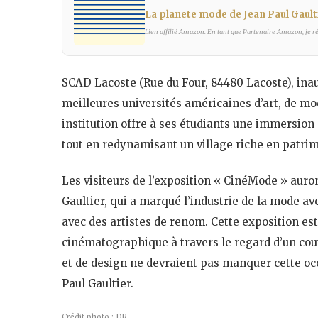
La planete mode de Jean Paul Gault
Lien affilié Amazon. En tant que Partenaire Amazon, je réa
SCAD Lacoste (Rue du Four, 84480 Lacoste), inau
meilleures universités américaines d’art, de mo
institution offre à ses étudiants une immersion 
tout en redynamisant un village riche en patri
Les visiteurs de l’exposition « CinéMode » auron
Gaultier, qui a marqué l’industrie de la mode av
avec des artistes de renom. Cette exposition est
cinématographique à travers le regard d’un cou
et de design ne devraient pas manquer cette oc
Paul Gaultier.
Crédit photo : DR