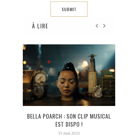
À LIRE
DISN
BELLA POARCH : SON CLIP MUSICAL
O
EST DISPO !
15 mai 2021