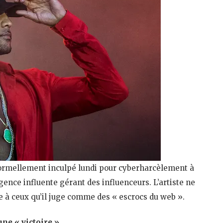
 formellement inculpé lundi pour cyberharcèlement à
gence influente gérant des influenceurs. L’artiste ne
ce à ceux qu’il juge comme des « escrocs du web ».
ne « victoire »