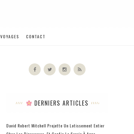
VOYAGES
CONTACT
DERNIERS ARTICLES
David Robert Mitchell Projette Un Lotissement Entier
Chez Les Dinosaures, Et Confie La Survie À Anne