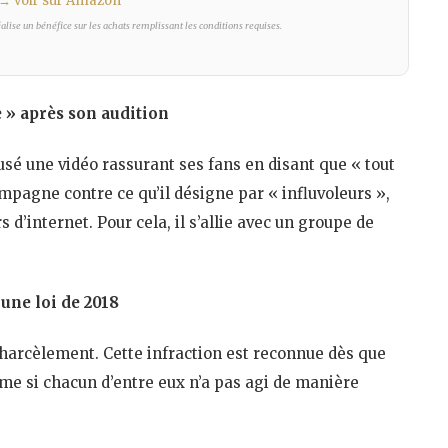
→ voir sur Amazon
lise un bénéfice sur les achats remplissant les conditions requises.
e » après son audition
fusé une vidéo rassurant ses fans en disant que « tout
mpagne contre ce qu’il désigne par « influvoleurs »,
s d’internet. Pour cela, il s’allie avec un groupe de
une loi de 2018
erharcèlement. Cette infraction est reconnue dès que
me si chacun d’entre eux n’a pas agi de manière