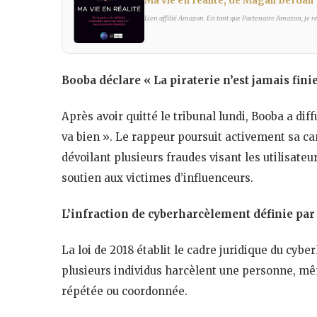
Ma vie en réalité, de Magali Berdah
Lien affilié Amazon. En tant que Partenaire Amazon, je réa
Booba déclare « La piraterie n’est jamais fini
Après avoir quitté le tribunal lundi, Booba a dif
va bien ». Le rappeur poursuit activement sa ca
dévoilant plusieurs fraudes visant les utilisateur
soutien aux victimes d’influenceurs.
L’infraction de cyberharcèlement définie par 
La loi de 2018 établit le cadre juridique du cyb
plusieurs individus harcèlent une personne, mê
répétée ou coordonnée.