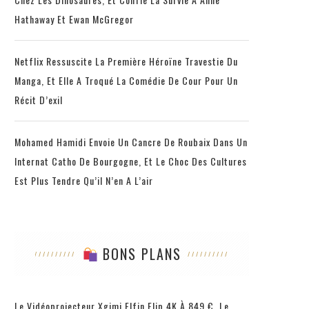
Hathaway Et Ewan McGregor
Netflix Ressuscite La Première Héroïne Travestie Du
Manga, Et Elle A Troqué La Comédie De Cour Pour Un
Récit D’exil
Mohamed Hamidi Envoie Un Cancre De Roubaix Dans Un
Internat Catho De Bourgogne, Et Le Choc Des Cultures
Est Plus Tendre Qu’il N’en A L’air
BONS PLANS
Le Vidéoprojecteur Xgimi Elfin Flip 4K À 849 €, Le