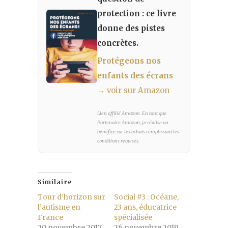
protection : ce livre
donne des pistes
concrètes.
Protégeons nos
enfants des écrans
→ voir sur Amazon
Lien affilié Amazon. En tant que
Partenaire Amazon, je réalise un
bénéfice sur les achats remplissant les
conditions requises.
Similaire
Tour d’horizon sur
Social #3 : Océane,
l’autisme en
23 ans, éducatrice
France
spécialisée
20 novembre 2017
26 novembre 2019