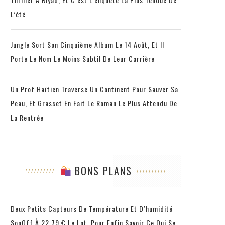
L’été
Jungle Sort Son Cinquième Album Le 14 Août, Et Il
Porte Le Nom Le Moins Subtil De Leur Carrière
Un Prof Haïtien Traverse Un Continent Pour Sauver Sa
Peau, Et Grasset En Fait Le Roman Le Plus Attendu De
La Rentrée
BONS PLANS
Deux Petits Capteurs De Température Et D’humidité
SonOff À 22,79 € Le Lot, Pour Enfin Savoir Ce Qui Se