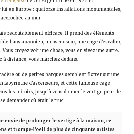
e française
de cet Argentin né en 1973, et
 lui en Europe : quatorze installations monumentales,
 accrochée au mur.
mais redoutablement efficace. Il prend des éléments
uble haussmannien, un ascenseur, une cage d’escalier,
n. Vous croyez voir une chose, vous en vivez une autre.
rer à distance, vous marchez dedans.
rcadère où de petites barques semblent flotter sur une
un labyrinthe d’ascenseurs, et cette fameuse cage
dans les miroirs, jusqu’à vous donner le vertige pour de
 se demander où était le truc.
ne envie de prolonger le vertige à la maison, ce
ions et trompe-l’oeil de plus de cinquante artistes