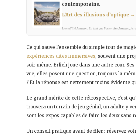
contemporains.
L’Art des illusions d’optique
→ 
Lien affilié Amazon. En tant que Partenaire Amazon, je réa
Ce qui sauve l’ensemble du simple tour de magie,
expériences dites immersives
, souvent une proj
soir même. Erlich joue dans une autre cour. Ses 
vue, elles posent une question, toujours la même
? Et la réponse est nettement moins évidente qu’
Le grand mérite de cette rétrospective, c’est qu’
trouvera un terrain de jeu génial, un adulte y ver
sont les expos capables de faire les deux sans r
Un conseil pratique avant de filer : réservez vot