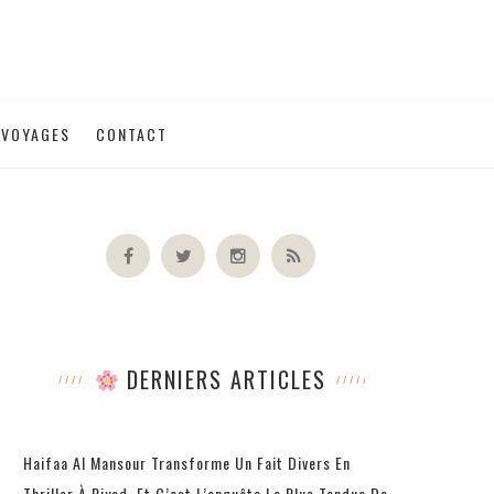
VOYAGES
CONTACT
DERNIERS ARTICLES
Haifaa Al Mansour Transforme Un Fait Divers En
Thriller À Riyad, Et C’est L’enquête La Plus Tendue De