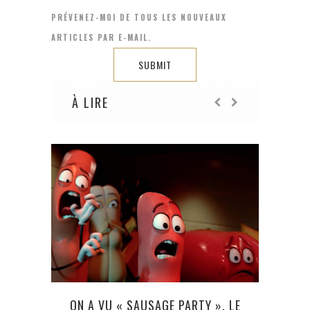
PRÉVENEZ-MOI DE TOUS LES NOUVEAUX
ARTICLES PAR E-MAIL.
À LIRE
ON A VU « SAUSAGE PARTY », LE
AU