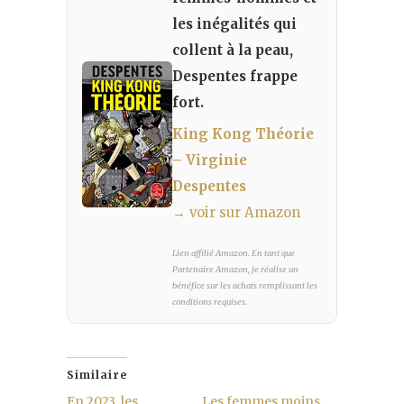
les inégalités qui
collent à la peau,
Despentes frappe
fort.
King Kong Théorie
– Virginie
Despentes
→ voir sur Amazon
Lien affilié Amazon. En tant que
Partenaire Amazon, je réalise un
bénéfice sur les achats remplissant les
conditions requises.
Similaire
En 2023, les
Les femmes moins