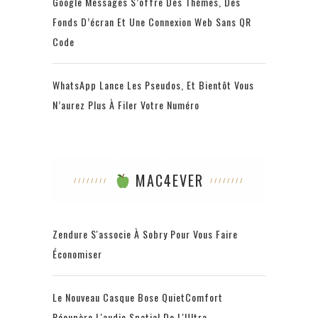
Google Messages S’offre Des Thèmes, Des
Fonds D’écran Et Une Connexion Web Sans QR
Code
WhatsApp Lance Les Pseudos, Et Bientôt Vous
N’aurez Plus À Filer Votre Numéro
MAC4EVER
Zendure S'associe À Sobry Pour Vous Faire
Économiser
Le Nouveau Casque Bose QuietComfort
Récupère L'audio Spatial De L'Ultra