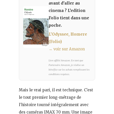
avant d’aller au
cinema ? L’edition
Folio tient dans une
poche.
L’Odyssee, Homere
(Folio)
→ voir sur Amazon
Lien affilié Amazon. En tant que
Partenaire Amazon, je réalise un
bénéfice sur les achats remplissant les
conditions requises.
Mais le vrai pari, il est technique. C’est
le tout premier long-métrage de
l’histoire tourné intégralement avec
des caméras IMAX 70 mm. Une image