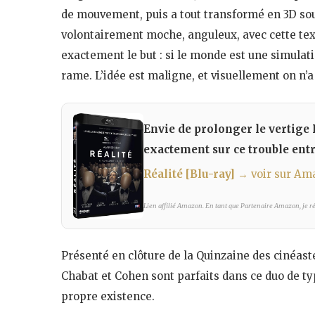
de mouvement, puis a tout transformé en 3D sous 
volontairement moche, anguleux, avec cette text
exactement le but : si le monde est une simulation
rame. L’idée est maligne, et visuellement on n’a
Envie de prolonger le vertige 
exactement sur ce trouble entre 
Réalité [Blu-ray]
→ voir sur Am
Lien affilié Amazon. En tant que Partenaire Amazon, je réa
Présenté en clôture de la Quinzaine des cinéaste
Chabat et Cohen sont parfaits dans ce duo de ty
propre existence.