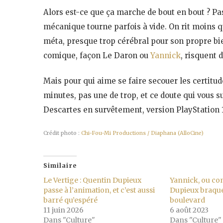
Alors est-ce que ça marche de bout en bout ? Pas t
mécanique tourne parfois à vide. On rit moins qu’
méta, presque trop cérébral pour son propre b
comique, façon Le Daron ou
Yannick
, risquent d
Mais pour qui aime se faire secouer les certitud
minutes, pas une de trop, et ce doute qui vous sui
Descartes en survêtement, version PlayStation 1
Crédit photo :
Chi-Fou-Mi Productions / Diaphana (AlloCine)
Similaire
Le Vertige : Quentin Dupieux
Yannick, ou c
passe à l’animation, et c’est aussi
Dupieux braqu
barré qu’espéré
boulevard
11 juin 2026
6 août 2023
Dans "Culture"
Dans "Culture"