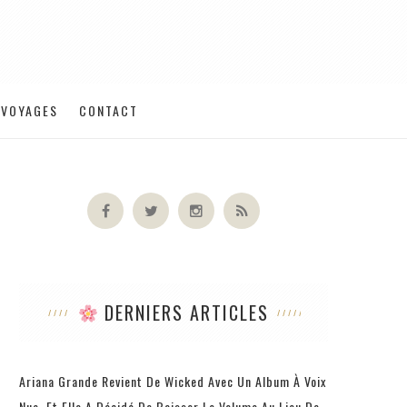
VOYAGES
CONTACT
DERNIERS ARTICLES
Ariana Grande Revient De Wicked Avec Un Album À Voix
Nue, Et Elle A Décidé De Baisser Le Volume Au Lieu De