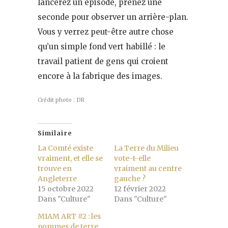
lancerez un épisode, prenez une
seconde pour observer un arrière-plan.
Vous y verrez peut-être autre chose
qu’un simple fond vert habillé : le
travail patient de gens qui croient
encore à la fabrique des images.
Crédit photo : DR
Similaire
La Comté existe
La Terre du Milieu
vraiment, et elle se
vote-t-elle
trouve en
vraiment au centre
Angleterre
gauche ?
15 octobre 2022
12 février 2022
Dans "Culture"
Dans "Culture"
MIAM ART #2 : les
pommes de terre