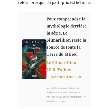
relève presque du parti pris esthétique.
Pour comprendre la
mythologie derrière
la série, Le
Silmarillion reste la
source de toute la
Terre du Milieu.
Le Silmarillion –
J.R.R. Tolkien
→ voir sur Amazon
Lien affilié Amazon. En tant que
Partenaire Amazon, je réalise un
bénéfice sur les achats remplissant les
conditions requises.