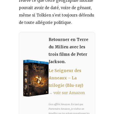
relevé ce que cette géographie morale
pouvait avoir de daté, voire de gênant,
même si Tolkien s’est toujours défendu
de toute allégorie politique.
Retourner en Terre
du Milieu avec les
trois films de Peter
Jackson.
Le Seigneur des
Anneaux – La
trilogie (Blu-ray)
→ voir sur Amazon
Lien affilié Amazon. En tant que
Partenaire Amazon, je réalise un
bénéfice sur les achats remplissant les