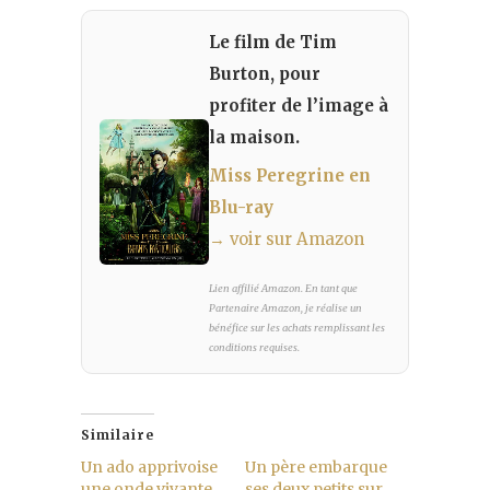
Le film de Tim
Burton, pour
profiter de l’image à
la maison.
Miss Peregrine en
Blu-ray
→ voir sur Amazon
Lien affilié Amazon. En tant que
Partenaire Amazon, je réalise un
bénéfice sur les achats remplissant les
conditions requises.
Similaire
Un ado apprivoise
Un père embarque
une onde vivante
ses deux petits sur