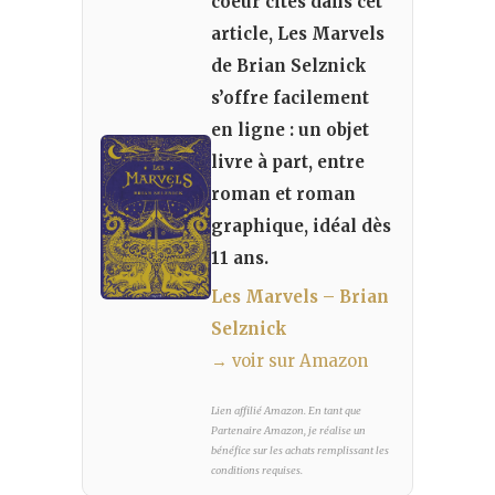
coeur cités dans cet
article, Les Marvels
de Brian Selznick
s’offre facilement
en ligne : un objet
livre à part, entre
roman et roman
graphique, idéal dès
11 ans.
Les Marvels – Brian
Selznick
→ voir sur Amazon
Lien affilié Amazon. En tant que
Partenaire Amazon, je réalise un
bénéfice sur les achats remplissant les
conditions requises.