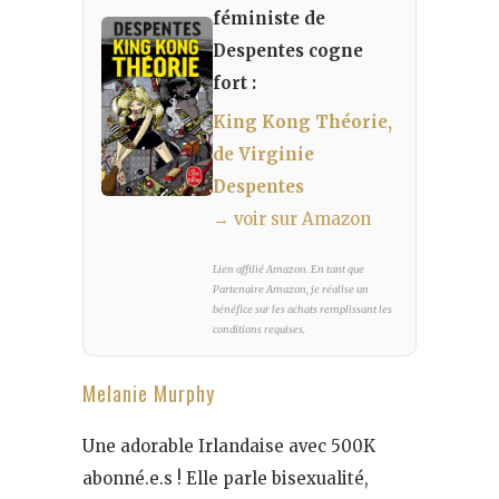
féministe de
Despentes cogne
fort :
King Kong Théorie,
de Virginie
Despentes
→ voir sur Amazon
Lien affilié Amazon. En tant que
Partenaire Amazon, je réalise un
bénéfice sur les achats remplissant les
conditions requises.
Melanie Murphy
Une adorable Irlandaise avec 500K
abonné.e.s ! Elle parle bisexualité,