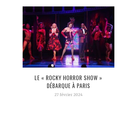
LE « ROCKY HORROR SHOW »
CA
DÉBARQUE À PARIS
POUR
27 février 2024