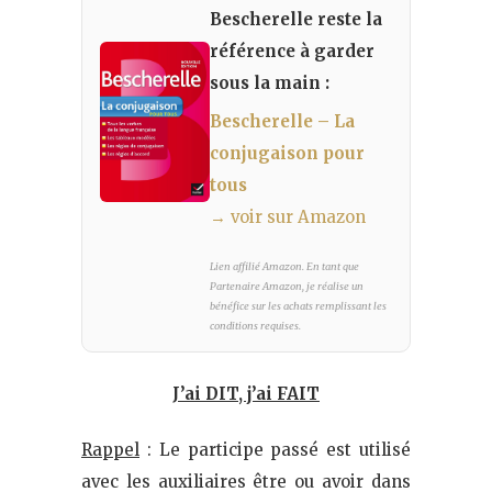
Bescherelle reste la
référence à garder
sous la main :
Bescherelle – La
conjugaison pour
tous
→ voir sur Amazon
Lien affilié Amazon. En tant que
Partenaire Amazon, je réalise un
bénéfice sur les achats remplissant les
conditions requises.
J’ai DIT, j’ai FAIT
Rappel
: Le participe passé est utilisé
avec les auxiliaires être ou avoir dans