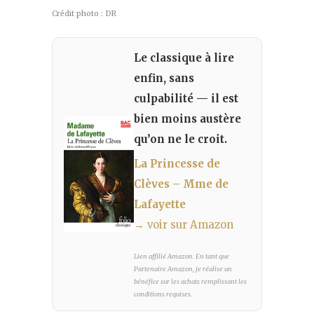
Crédit photo : DR
Le classique à lire
enfin, sans
culpabilité — il est
bien moins austère
qu’on ne le croit.
La Princesse de
Clèves – Mme de
Lafayette
→ voir sur Amazon
Lien affilié Amazon. En tant que
Partenaire Amazon, je réalise un
bénéfice sur les achats remplissant les
conditions requises.