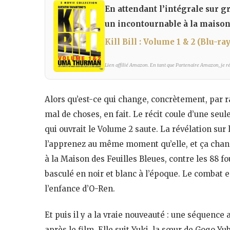
En attendant l’intégrale sur g
un incontournable à la maison
Kill Bill : Volume 1 & 2 (Blu-ray
Lien affilié Amazon. En tant que Partenaire Amazon, je réa
Alors qu’est-ce qui change, concrètement, par r
mal de choses, en fait. Le récit coule d’une seul
qui ouvrait le Volume 2 saute. La révélation sur l
l’apprenez au même moment qu’elle, et ça chang
à la Maison des Feuilles Bleues, contre les 88 fou
basculé en noir et blanc à l’époque. Le combat 
l’enfance d’O-Ren.
Et puis il y a la vraie nouveauté : une séquence
après le film. Elle suit Yuki, la sœur de Gogo Y