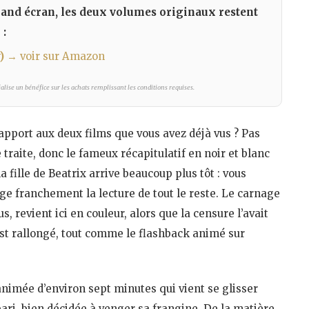
rand écran, les deux volumes originaux restent
 :
)
→ voir sur Amazon
lise un bénéfice sur les achats remplissant les conditions requises.
apport aux deux films que vous avez déjà vus ? Pas
e traite, donc le fameux récapitulatif en noir et blanc
a fille de Beatrix arrive beaucoup plus tôt : vous
e franchement la lecture de tout le reste. Le carnage
s, revient ici en couleur, alors que la censure l’avait
est rallongé, tout comme le flashback animé sur
 animée d’environ sept minutes qui vient se glisser
ubari, bien décidée à venger sa frangine. De la matière