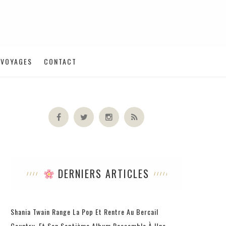
VOYAGES
CONTACT
DERNIERS ARTICLES
Shania Twain Range La Pop Et Rentre Au Bercail
Country, Et Son Septième Album Ressemble À Une