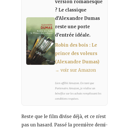
version romanesque
? Le classique
d’Alexandre Dumas
reste une porte
d’entrée idéale.
Robin des bois : Le
prince des voleurs
(Alexandre Dumas)
→ voir sur Amazon
Lien affilié Amazon. En tant que
Partenaire Amazon, je réalise un
bénéfice sur les achats remplissant les
conditions requises.
Reste que le film divise déjà, et ce n’est
pas un hasard. Passé la première demi-