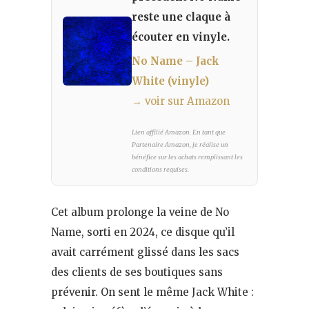
reste une claque à
écouter en vinyle.
No Name – Jack
White (vinyle)
→ voir sur Amazon
Lien affilié Amazon. En tant que
Partenaire Amazon, je réalise un
bénéfice sur les achats remplissant les
conditions requises.
Cet album prolonge la veine de No
Name, sorti en 2024, ce disque qu’il
avait carrément glissé dans les sacs
des clients de ses boutiques sans
prévenir. On sent le même Jack White :