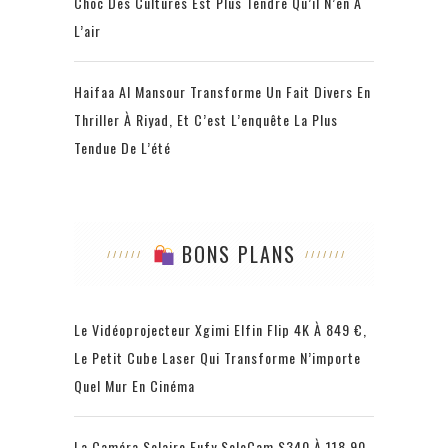
Choc Des Cultures Est Plus Tendre Qu’il N’en A
L’air
Haifaa Al Mansour Transforme Un Fait Divers En
Thriller À Riyad, Et C’est L’enquête La Plus
Tendue De L’été
BONS PLANS
Le Vidéoprojecteur Xgimi Elfin Flip 4K À 849 €,
Le Petit Cube Laser Qui Transforme N’importe
Quel Mur En Cinéma
La Caméra Solaire Eufy SoloCam S340 À 118,90