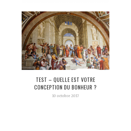
TEST – QUELLE EST VOTRE
C
CONCEPTION DU BONHEUR ?
EN
TREN
10 octobre 2017
N