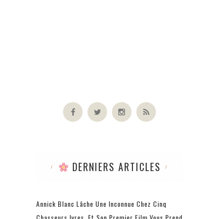
TREN
N
DERNIERS ARTICLES
Annick Blanc Lâche Une Inconnue Chez Cinq
Chasseurs Ivres, Et Son Premier Film Vous Prend