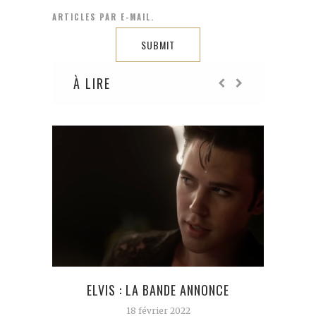
ARTICLES PAR E-MAIL.
À LIRE
ELVIS : LA BANDE ANNONCE
C
EN
18 février 2022