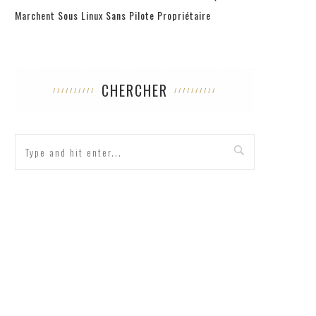
Marchent Sous Linux Sans Pilote Propriétaire
CHERCHER
TEST – QUELLE EST VOTRE CONCEPTION DU
FEMME
BONHEUR ?
COMMU
10 octobre 2017