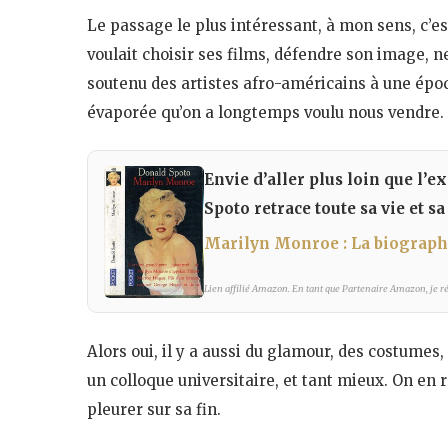
Le passage le plus intéressant, à mon sens, c’es
voulait choisir ses films, défendre son image, n
soutenu des artistes afro-américains à une époqu
évaporée qu’on a longtemps voulu nous vendre.
Envie d’aller plus loin que l’
Spoto retrace toute sa vie et sa
Marilyn Monroe : La biograph
Lien affilié Amazon. En tant que Partenaire Amazon, je réa
Alors oui, il y a aussi du glamour, des costumes
un colloque universitaire, et tant mieux. On en r
pleurer sur sa fin.