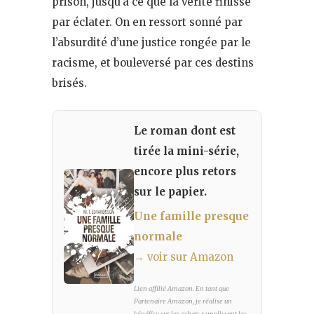
prison, jusqu’à ce que la vérité finisse
par éclater. On en ressort sonné par
l’absurdité d’une justice rongée par le
racisme, et bouleversé par ces destins
brisés.
Le roman dont est
tirée la mini-série,
encore plus retors
sur le papier.
Une famille presque
normale
→ voir sur Amazon
Lien affilié Amazon. En tant que
Partenaire Amazon, je réalise un
bénéfice sur les achats remplissant les