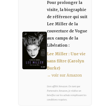
Pour prolonger la
visite, la biographie
de référence qui suit
Lee Miller de la
couverture de Vogue
aux camps de la
Libération :
Lee Miller : Une vie
sans filtre (Carolyn
Burke)
→ voir sur Amazon
Lien affilié Amazon. En tant que
Partenaire Amazon, je réalise un
bénéfice sur les achats remplissant les
conditions requises.