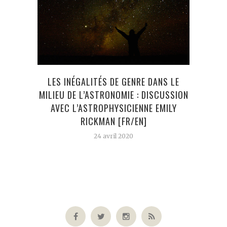
LES INÉGALITÉS DE GENRE DANS LE
S
MILIEU DE L’ASTRONOMIE : DISCUSSION
PE
AVEC L’ASTROPHYSICIENNE EMILY
GÉOL
RICKMAN [FR/EN]
24 avril 2020