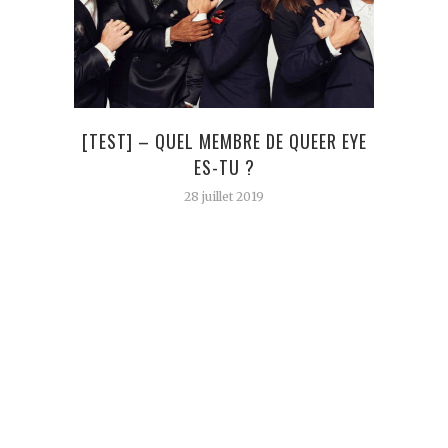
[TEST] – QUEL MEMBRE DE QUEER EYE
LES 
ES-TU ?
28 juillet 2019