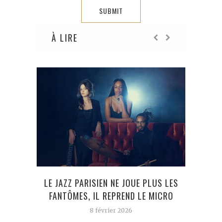
À LIRE
LE JAZZ PARISIEN NE JOUE PLUS LES
SA
FANTÔMES, IL REPREND LE MICRO
ANNI
UNE 
8 février 2026