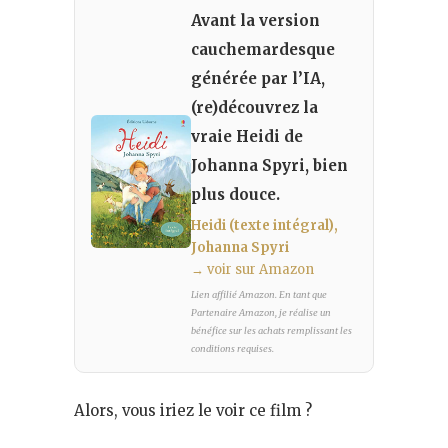
Avant la version
cauchemardesque
générée par l’IA,
(re)découvrez la
vraie Heidi de
Johanna Spyri, bien
plus douce.
Heidi (texte intégral),
Johanna Spyri
→ voir sur Amazon
Lien affilié Amazon. En tant que
Partenaire Amazon, je réalise un
bénéfice sur les achats remplissant les
conditions requises.
Alors, vous iriez le voir ce film ?