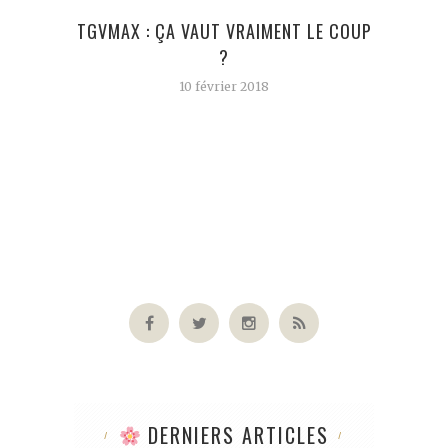
TGVMAX : ÇA VAUT VRAIMENT LE COUP
D
?
10 février 2018
DERNIERS ARTICLES