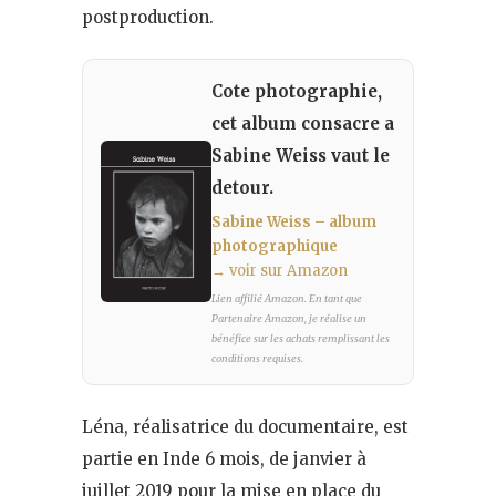
postproduction.
Cote photographie,
cet album consacre a
Sabine Weiss vaut le
detour.
Sabine Weiss – album
photographique
→ voir sur Amazon
Lien affilié Amazon. En tant que
Partenaire Amazon, je réalise un
bénéfice sur les achats remplissant les
conditions requises.
Léna, réalisatrice du documentaire, est
partie en Inde 6 mois, de janvier à
juillet 2019 pour la mise en place du