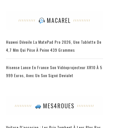
MACAREL
Huawei Dévoile La MatePad Pro 2026, Une Tablette De
4,7 Mm Qui Pèse À Peine 439 Grammes
Hisense Lance En France Son Vidéoprojecteur XR10 À 5
999 Euros, Avec Un Son Signé Devialet
MES4ROUES
Voiture D’occasion : Les Prix Tombent À Leur Plus Bas