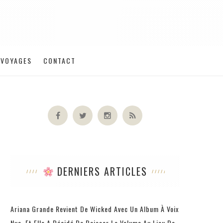
VOYAGES
CONTACT
DERNIERS ARTICLES
Ariana Grande Revient De Wicked Avec Un Album À Voix
Nue, Et Elle A Décidé De Baisser Le Volume Au Lieu De