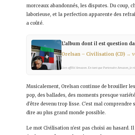
morceaux abandonnés, les disputes. Du coup, cha
laborieuse, et la perfection apparente des refr
a coûté.
L’album dont il est question dan
Orelsan – Civilisation (CD)
→ v
Lien affilié Amazon. En tant que Partenaire Amazon, je réa
Musicalement, Orelsan continue de brouiller les f
pop, des ballades, des moments presque variété 
d’être devenu trop lisse. C’est mal comprendre sa
dire au plus grand monde possible.
Le mot Civilisation n’est pas choisi au hasard. I