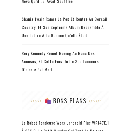
Nova Qu’il Lui Avait Soufflée
Shania Twain Range La Pop Et Rentre Au Bercail
Country, Et Son Septième Album Ressemble À
Une Lettre À La Gamine Qu’elle Était
Rory Kennedy Remet Boeing Au Banc Des
Accusés, Et Cette Fois Un De Ses Lanceurs
D’alerte Est Mort
BONS PLANS
Le Robot Tondeuse Worx Landroid Plus WR147E.1
À 276 €, Le Petit Ouvrier Qui Tond La Pelouse