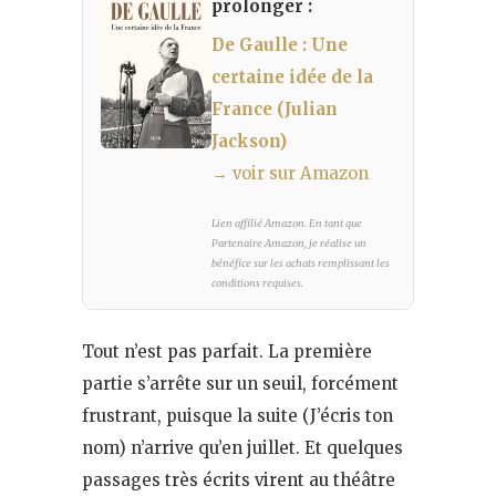
prolonger :
De Gaulle : Une
certaine idée de la
France (Julian
Jackson)
→ voir sur Amazon
Lien affilié Amazon. En tant que
Partenaire Amazon, je réalise un
bénéfice sur les achats remplissant les
conditions requises.
Tout n’est pas parfait. La première
partie s’arrête sur un seuil, forcément
frustrant, puisque la suite (J’écris ton
nom) n’arrive qu’en juillet. Et quelques
passages très écrits virent au théâtre