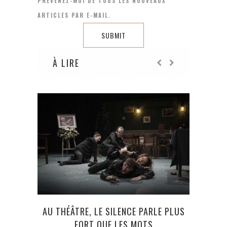
PRÉVENEZ-MOI DE TOUS LES NOUVEAUX
ARTICLES PAR E-MAIL.
À LIRE
AU THÉÂTRE, LE SILENCE PARLE PLUS
LE
FORT QUE LES MOTS
PAL