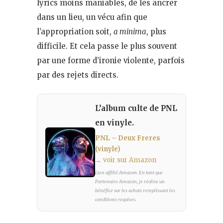
lyrics moins maniables, de les ancrer
dans un lieu, un vécu afin que
l’appropriation soit,
a minima
, plus
difficile. Et cela passe le plus souvent
par une forme d’ironie violente, parfois
par des rejets directs.
L’album culte de PNL
en vinyle.
PNL – Deux Freres
(vinyle)
→ voir sur Amazon
Lien affilié Amazon. En tant que
Partenaire Amazon, je réalise un
bénéfice sur les achats remplissant les
conditions requises.