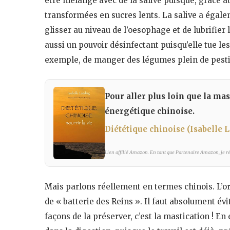
être mélangé avec de la salive puisque, grâce a
transformées en sucres lents. La salive a égal
glisser au niveau de l’oesophage et de lubrifier 
aussi un pouvoir désinfectant puisqu’elle tue l
exemple, de manger des légumes plein de pestic
Pour aller plus loin que la mas
énergétique chinoise.
Diététique chinoise (Isabelle 
Lien affilié Amazon. En tant que Partenaire Amazon, je réa
Mais parlons réellement en termes chinois. L’org
de « batterie des Reins ». Il faut absolument év
façons de la préserver, c’est la mastication ! En