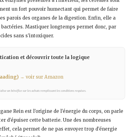
ux enzymes présentes à l’intérieur, les céréales sont
ement un fort pouvoir humectant qui permet de faire
les parois des organes de la digestion. Enfin, elle a
es bactéries. Mastiquer longtemps permet donc, par
ides sans s’intoxiquer.
tication et découvrir toute la logique
Laading)
→ voir sur Amazon
lise un bénéfice sur les achats remplissant les conditions requises.
ane Rein est l’origine de l’énergie du corps, on parle
iter d’épuiser cette batterie. Une des nombreuses
 effet, cela permet de ne pas envoyer trop d’énergie