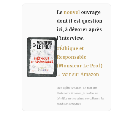
Le
nouvel
ouvrage
dont il est question
ici, à dévorer après
l’interview.
#Éthique et
Responsable
(Monsieur Le Prof)
→ voir sur Amazon
Lien affilié Amazon. En tant que
Partenaire Amazon, je réalise un
bénéfice sur les achats remplissant les
conditions requises.