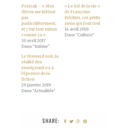
Portrait – « Mes
« Le Sel de la vie »
élèves me kiffent
de Françoise
pas
Héritier, ces petits
particulièrement,
riens qui font tout
et c’est tant mieux
14 avril 2018
comme ça »
Dans "Culture"
30 avril 2017
Dans "Intime"
Le Hussard noir, la
réalité des
enseignant.e.s à
l’épreuve de la
fiction
29 janvier 2019
Dans "Actualités"
SHARE: