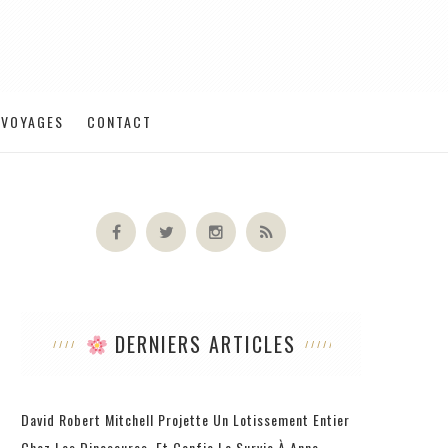
VOYAGES
CONTACT
DERNIERS ARTICLES
David Robert Mitchell Projette Un Lotissement Entier
Chez Les Dinosaures, Et Confie La Survie À Anne