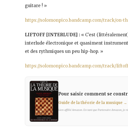
guitare ! »
https://solomonpico.bandcamp.com/track/on-th
LIFTOFF [INTERLUDE] :
« C’est (littéralement)
interlude électronique et quasiment instrument
et des rythmiques un peu hip-hop. »
https://solomonpico.bandcamp.com/track/liftoff
Pour saisir comment se constr
Guide de la théorie de la musique
→ 
Lien affilié Amazon. En tant que Partenaire Amazon, je réa