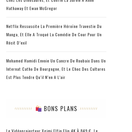
Hathaway Et Ewan McGregor
Netflix Ressuscite La Première Héroïne Travestie Du
Manga, Et Elle A Troqué La Comédie De Cour Pour Un
Récit D’exil
Mohamed Hamidi Envoie Un Cancre De Roubaix Dans Un
Internat Catho De Bourgogne, Et Le Choc Des Cultures
Est Plus Tendre Qu’il N’en A L’air
BONS PLANS
Le Vidéoprojecteur Xgimi Elfin Flip 4K À 849 €, Le