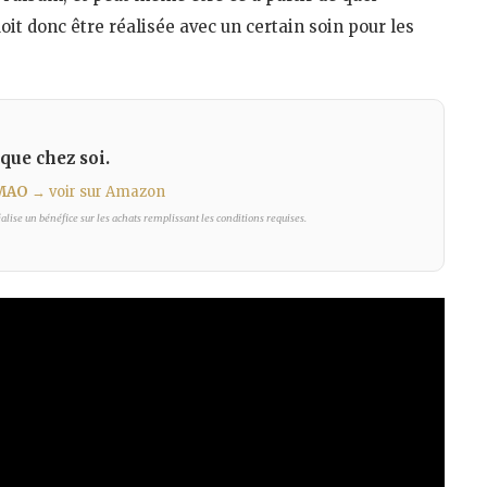
oit donc être réalisée avec un certain soin pour les
que chez soi.
 MAO
→ voir sur Amazon
lise un bénéfice sur les achats remplissant les conditions requises.