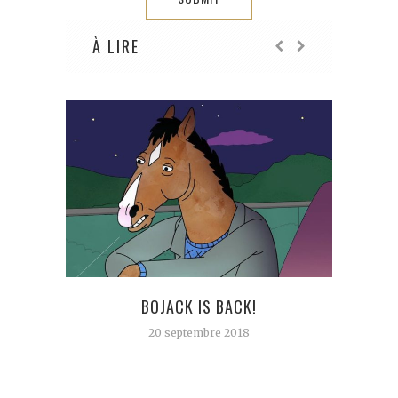
À LIRE
AN
GROS
BOJACK IS BACK!
20 septembre 2018