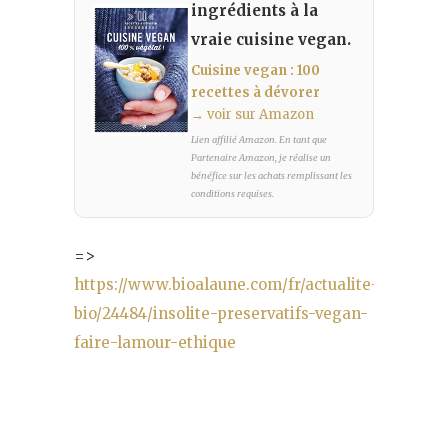
ingrédients à la
vraie cuisine vegan.
Cuisine vegan : 100
recettes à dévorer
→ voir sur Amazon
Lien affilié Amazon. En tant que
Partenaire Amazon, je réalise un
bénéfice sur les achats remplissant les
conditions requises.
=>
https://www.bioalaune.com/fr/actualite-
bio/24484/insolite-preservatifs-vegan-
faire-lamour-ethique