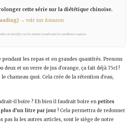
olonger cette série sur la diététique chinoise.
Laading)
→ voir sur Amazon
lise un bénéfice sur les achats remplissant les conditions requises.
e pendant les repas et en grandes quantités. Prenons
 deux et un verre de jus d’orange, ça fait déjà 75cl !
it le chameau quoi. Cela crée de la rétention d’eau,
rait-il boire ? Eh bien il faudrait boire en
petites
 plus d’un litre par jour
! Cela permettra de redonner
as pas lu les autres articles, sont le siège de notre