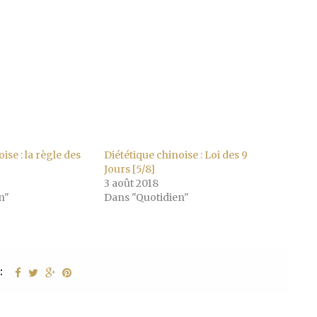
ise : la règle des
Diététique chinoise : Loi des 9
Jours [5/8]
3 août 2018
n"
Dans "Quotidien"
: