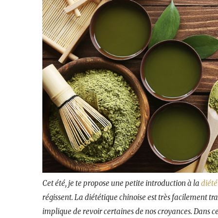
Cet été, je te propose une petite introduction à la
diété
régissent. La diététique chinoise est très facilement t
implique de revoir certaines de nos croyances. Dans cett