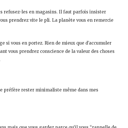
s refusez-les en magasins. Il faut parfois insister
ous prendrez vite le pli. La planète vous en remercie
age si vous en portez. Rien de mieux que d’accumuler
riant vous prendrez conscience de la valeur des choses
…
s je préfère rester minimaliste même dans mes
 ans mais que vous gardez parce qu’il vous “rappelle de