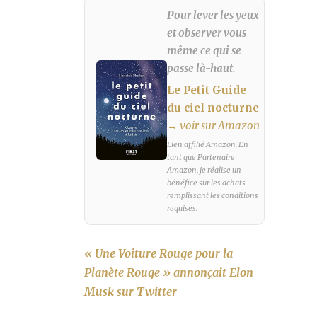
Pour lever les yeux
et observer vous-
même ce qui se
passe là-haut.
Le Petit Guide
du ciel nocturne
→ voir sur Amazon
Lien affilié Amazon. En
tant que Partenaire
Amazon, je réalise un
bénéfice sur les achats
remplissant les conditions
requises.
« Une Voiture Rouge pour la
Planète Rouge » annonçait Elon
Musk sur Twitter